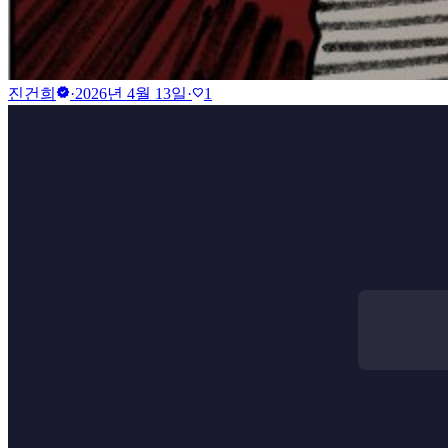
verified
진건희
·
2026년 4월 13일
·
1
favorite