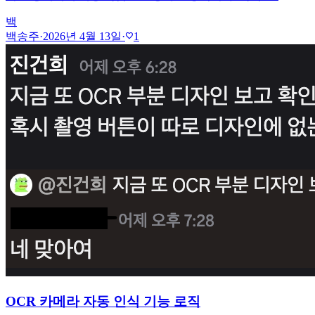
백
백송주
·
2026년 4월 13일
·
1
favorite
OCR 카메라 자동 인식 기능 로직