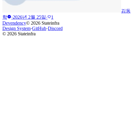
김동
verified
학
·
2026년 2월 25일
·
1
favorite
Devendency
©
2026
Stateinfra
Design System
·
GitHub
·
Discord
©
2026
Stateinfra