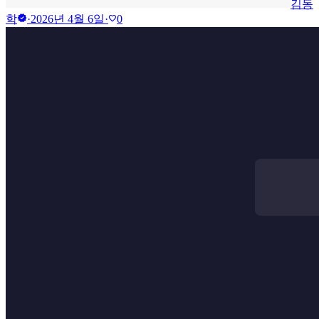
김동
verified
학
·
2026년 4월 6일
·
0
favorite