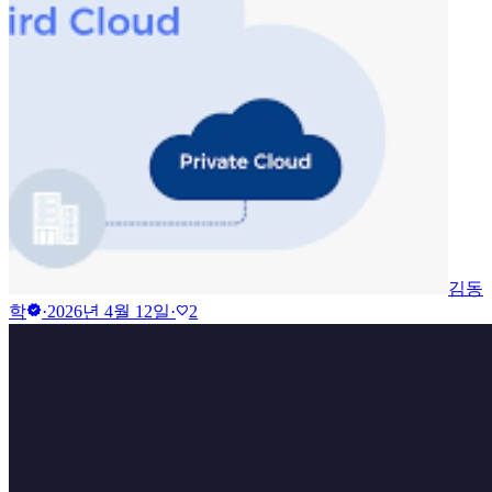
김동
verified
학
·
2026년 4월 12일
·
2
favorite