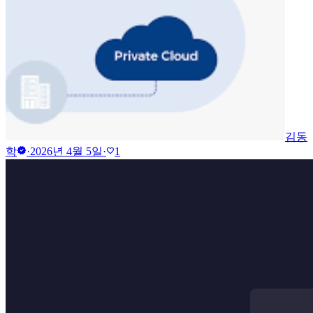
김동
verified
학
·
2026년 4월 5일
·
1
favorite