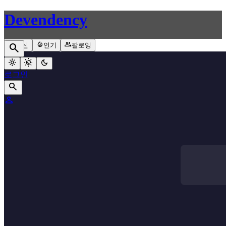
Devendency
rss_feed
local_fire_department
group
search
최신
인기
팔로잉
light_mode
routine
dark_mode
로그인
search
person
arrow_back
홈으로 돌아가기
arrow_back
홈으로 돌아가기
text_format
search
person