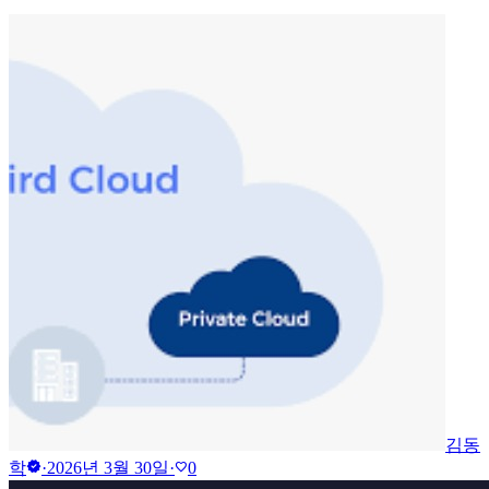
김동
verified
학
·
2026년 3월 30일
·
0
favorite