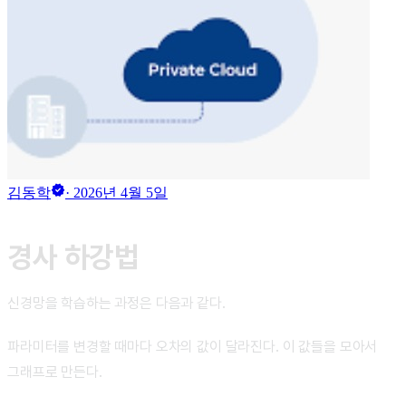
verified
김동학
·
2026년 4월 5일
경사 하강법
신경망을 학습하는 과정은 다음과 같다.
파라미터를 변경할 때마다 오차의 값이 달라진다. 이 값들을 모아서
그래프로 만든다.