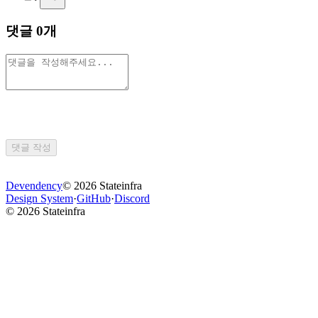
댓글
0
개
댓글 작성
Devendency
©
2026
Stateinfra
Design System
·
GitHub
·
Discord
©
2026
Stateinfra