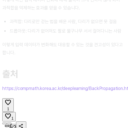
과적합을 억제하는 효과를 얻을 수 있습니다.
과적합: 다리로만 걷는 법을 배운 사람, 다리가 없으면 못 걸음
드롭아웃: 다리가 없어져도 팔로 물구나무 서서 걸어다니는 사람
이렇게 입력 데이터가 변화해도 대응할 수 있는 것을 견고성이 있다고
합니다.
출처
https://compmath.korea.ac.kr/deeplearning/BackPropagation.h
favorite
1
favorite
1
link
content_copy
share