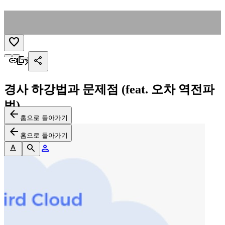
favorite
search
link
content_copy
share
light_mode
routine
dark_mode
search
경사 하강법과 문제점 (feat. 오차 역전파
person
법)
arrow_back
홈으로 돌아가기
arrow_back
홈으로 돌아가기
text_format
search
person