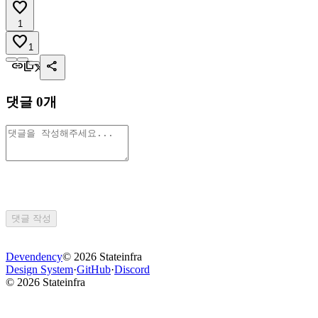
favorite
1
favorite
1
link
content_copy
share
댓글
0
개
댓글 작성
Devendency
©
2026
Stateinfra
Design System
·
GitHub
·
Discord
©
2026
Stateinfra