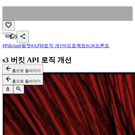
favorite
search
link
content_copy
share
light_mode
routine
dark_mode
#
Pillchat
#
필챗
#
API
#
로직 개선
#
프로젝트
#
s3
#
프론트
search
person
s3 버킷 API 로직 개선
arrow_back
홈으로 돌아가기
arrow_back
홈으로 돌아가기
text_format
search
person